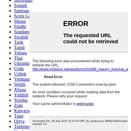
Slovenian
Somali
Samoan
Scots Gaelic
Shona
Sindhi
Sundanese
Swahili
Tajik
Tamil
Telugu
Thai
Ukrainian
Urdu
Uzbek
Vietnamese
Welsh
Xhosa
Yiddish
Yoruba
Zulu
Kinyarwanda
Tatar
Oriya
Turkmen