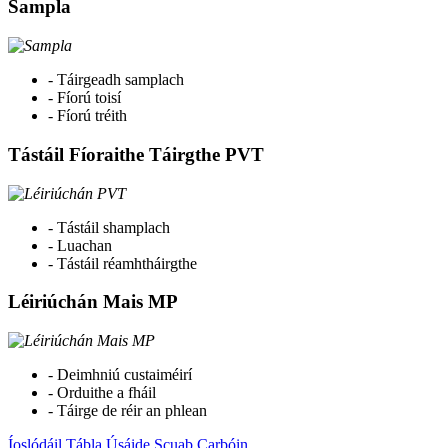
Sampla
- Táirgeadh samplach
- Fíorú toisí
- Fíorú tréith
Tástáil Fíoraithe Táirgthe PVT
- Tástáil shamplach
- Luachan
- Tástáil réamhtháirgthe
Léiriúchán Mais MP
- Deimhniú custaiméirí
- Orduithe a fháil
- Táirge de réir an phlean
Íoslódáil Tábla Úsáide Scuab Carbóin