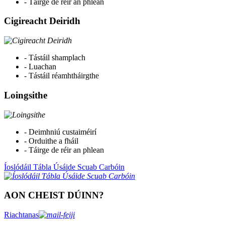
- Táirge de réir an phlean
Cigireacht Deiridh
- Tástáil shamplach
- Luachan
- Tástáil réamhtháirgthe
Loingsithe
- Deimhniú custaiméirí
- Orduithe a fháil
- Táirge de réir an phlean
Íoslódáil Tábla Úsáide Scuab Carbóin
AON CHEIST DÚINN?
Riachtanas