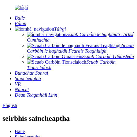
Baile
Fúinn
Táirgí
Scuab Carbóin le haghaidh Uirlisí
Cumhachta
Scuab
Carbóin le haghaidh Fearais Teaghlaigh
Scuab Carbóin Gluaisteán
Scuab Carbóin
Tionsclaíoch
Bunachar Sonraí
Saincheaptha
VR
Nuacht
Déan Teagmháil Linn
English
seirbhís saincheaptha
Baile
Saincheaptha