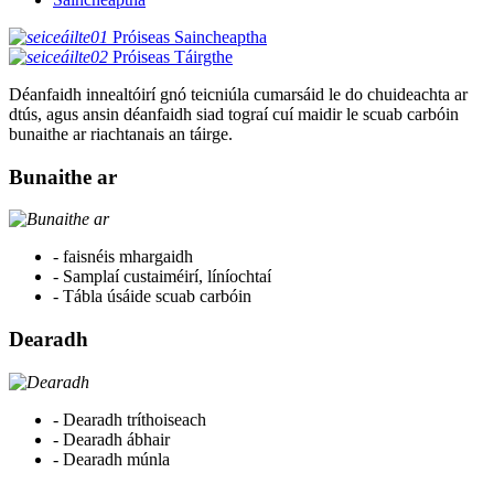
Próiseas Saincheaptha
Próiseas Táirgthe
Déanfaidh innealtóirí gnó teicniúla cumarsáid le do chuideachta ar
dtús, agus ansin déanfaidh siad tograí cuí maidir le scuab carbóin
bunaithe ar riachtanais an táirge.
Bunaithe ar
- faisnéis mhargaidh
- Samplaí custaiméirí, líníochtaí
- Tábla úsáide scuab carbóin
Dearadh
- Dearadh tríthoiseach
- Dearadh ábhair
- Dearadh múnla