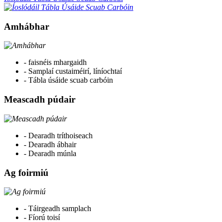
Amhábhar
- faisnéis mhargaidh
- Samplaí custaiméirí, líníochtaí
- Tábla úsáide scuab carbóin
Meascadh púdair
- Dearadh tríthoiseach
- Dearadh ábhair
- Dearadh múnla
Ag foirmiú
- Táirgeadh samplach
- Fíorú toisí