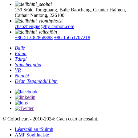
159 Sráid Tongguang, Baile Baochang, Ceantar Haimen,
Cathair Nantong, 226100
zhaozhengjie@hy-carbon.com
+86-513-82868888
+86-15651707218
Baile
Fúinn
Táirgí
Saincheaptha
VR
Nuacht
Déan Teagmháil Linn
© Cóipcheart - 2010-2024: Gach ceart ar cosaint.
Léarscáil an tSuímh
AMP Soghluaiste