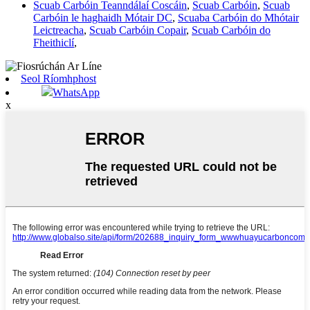
Scuab Carbóin Teanndálaí Coscáin
,
Scuab Carbóin
,
Scuab
Carbóin le haghaidh Mótair DC
,
Scuaba Carbóin do Mhótair
Leictreacha
,
Scuab Carbóin Copair
,
Scuab Carbóin do
Fheithiclí
,
Seol Ríomhphost
WhatsApp
x